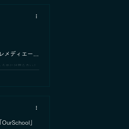
！
ディエーシ
もう元には戻らない」
か？ 実は今、自然の
する画期的な技術が注
「バイオ・レメディエ
ーーーーーーーーーー
rSchool」