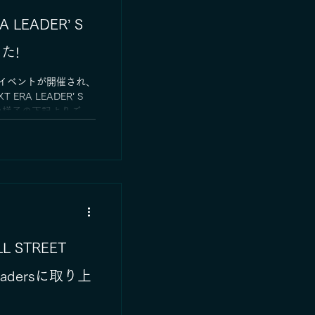
LEADER’ S
た!
のイベントが開催され、
XT ERA LEADER’ S
賞の様子の下記よりご覧
ts/cybersecurity-
alent/57A60B4B-F70A-
 STREET
Leadersに取り上