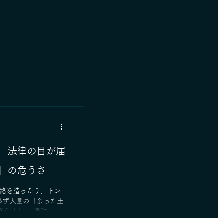
 法律の目が届
」の危うさ
道路を造ったり、トン
必ず大量の「余った土
発生土」 、通称 「残