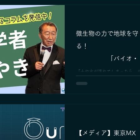
微生物の力で地球を守
る
「バイオ・レメ
ョン」とは？
「土や水が汚れてしまったら、
ーーそんなふうに思っていません
力を活かして、環境をきれいに
目されています。そのひとつが
ーション」という方法です。 ー
ーーーーーーーーーーー ◆...
【メディア】東京MX「Ou