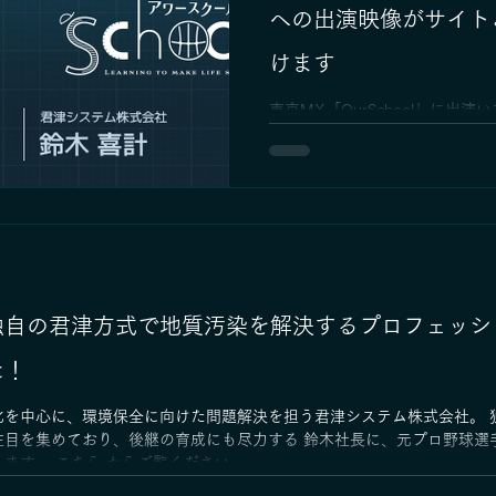
への出演映像がサイト
けます
東京MX「OurSchool」に出演
番組名：「Ourschool」 ■放送
送日時：5月24日（土）20時00分
放送された内容が下記、君津シ
の 番組特設ページよりご覧いた
https://ourschool-tv.jp/suzuki_
独自の君津方式で地質汚染を解決するプロフェッシ
た！
化を中心に、環境保全に向けた問題解決を担う君津システム株式会社。 
注目を集めており、後継の育成にも尽力する 鈴木社長に、元プロ野球選
す。 こちら からご覧ください。...