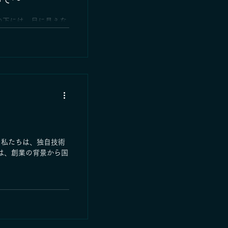
me-
zu/
の下には、目に見えな
ていることがありま
の操業に伴い、時には
処分」「廃棄物最終処
や空気や水が汚れてし
い...
 私たちは、独自技術
は、創業の背景から国