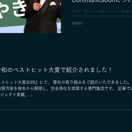
を紹介しております。 https://ti
ceohorizon.com/suzuki_yoshika
普段、私たちが歩いている地面
い有害物質の“よごれ”が広がっ
す。日常的な人々の活動や工場
不適切な「盛り土」や「残土石
分場」などによって、地下の土
まうのです。これを「地質汚染」と
令和のベストヒット大賞で紹介されました！
トヒット大賞2025』にて、 弊社の取り組みをご紹介いただきました。
地質汚染を根本から解明し、完全浄化を実現する専門集団です。 記事で
ジェクト実績、...