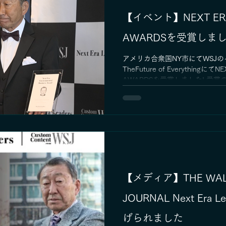
【イベント】NEXT ERA 
AWARDSを受賞しまし
アメリカ合衆国NY市にてWSJ
TheFuture of EverythingにてNE
AWARDSを受賞しました! 受
いただけます。
https://www.wsj.com/video/even
town-hall-ai-leadership-and-t
4055-ACAA-CC54BACCAFA9
【メディア】THE WALL
JOURNAL Next Era 
げられました