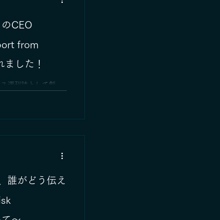
のCEO
載されました！
ュース週刊誌として創
れ、世界で最も影響力の
ています。 今回、代
に掲載されました。 環境
査と完全浄化をリード
津市出身。大学ではリ
学び、卒業後は君津市
公害対策に身を捧げ
し、「健全な土と水、
う使命を掲げ、地質汚
、誰がどう伝え
君津システムは調査・
を含めた長期視点の浄
る地元・君津を出発点
ついて～
題に取り組むという志