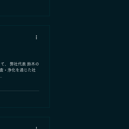
石が、実は私たちの暮
る—— そのことを、
れません。 今回は、
お話しします。 ーー
ーーーーーーーー ◆
か？ 建設工事から出
称され、コンクリート
・木材・金属くず・汚
す。 国土交通省の平
よると、日本では年間
まれており、そのうち現
て、 弊社代表 鈴木の
れ、残りの約 1.3億㎥
調査・浄化を通じた社
ます。 なお、都市部
が出ますが、山岳部の
443450702
が多く出ます。私はこ
わせて 「残土