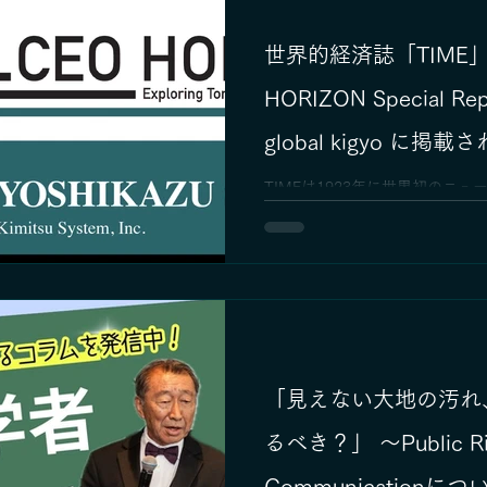
世界的経済誌「TIME」
HORIZON Special Report from
global kigyo に掲
TIMEは1923年に世界初のニ
刊。 今や100カ国以上で読ま
ある週刊誌の1つとして名を馳せ
表の鈴木が CEO HORIZON 
分野の第一線で、地質汚染の調
してきた代表の鈴木は千葉県君
モートセンシングを含む工学を
役所の技術吏員として31年間、
た。 その後君津システムを起業
空気を誇れる国をつくる」とい
「見えない大地の汚れ
染の解明・浄化に挑んでいる。
解析だけでなく、メンテナンス
るべき？」 ～Public Risk
化設計を重視。 自身の原点であ
Communicationに
としながら、世界規模の環境課