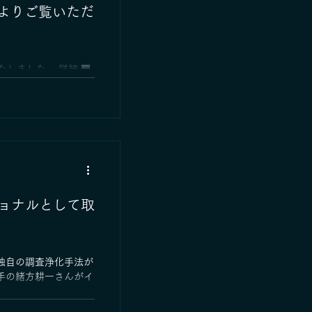
よりご覧いただ
いたしました。 詳細 ■
局：TOKYO MX ■放
～20時15分 上記で
ステム株式会社様専用
だけます。
yoshikazu/
ョナルとして取
独自の調査浄化手法が
手の緒方耕一さんがイ