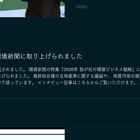
土石」 と呼びます。 この残土
らしと深いところでつながってい
多くの方はまだご存知ないかもし
盛り土・残土問題の本質について
ーーーーーーーーーーーーーーー
「建設発生土（残土石）」とは何
るものは 「建設副産物」 と総
の破片・アスファルトのかけら
泥など、さまざまな種類がありま
環境新聞に取り上げられました
成30年度（2018年度）調査に
約 2.9億㎥ の建設発生土が生
されました。 環境新聞の特集『2026年 我が社の環境ビジネス戦略』に
場内で約 1.6億㎥ が有効利用さ
上げられました。 最終処分場の立地基準に関する議論や、 地質汚染の
が工事現場の外に運び出されてい
いて語っています。 インタビュー記事はこちらからご覧いただけます。
の工事では砂が多い 「残土」 
usystem.com/_src/21536848/obj20260112084227233771.pdf?v=1768
高速道路やトンネル工事では岩
れを 「残石」 と呼び、両方を合