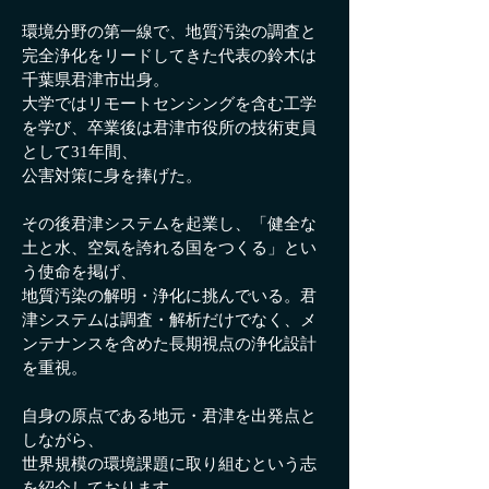
環境分野の第一線で、地質汚染の調査と
完全浄化をリードしてきた代表の鈴木は
千葉県君津市出身。
大学ではリモートセンシングを含む工学
を学び、卒業後は君津市役所の技術吏員
として31年間、
公害対策に身を捧げた。
その後君津システムを起業し、「健全な
土と水、空気を誇れる国をつくる」とい
う使命を掲げ、
地質汚染の解明・浄化に挑んでいる。君
津システムは調査・解析だけでなく、メ
ンテナンスを含めた長期視点の浄化設計
を重視。
自身の原点である地元・君津を出発点と
しながら、
世界規模の環境課題に取り組むという志
を紹介しております。