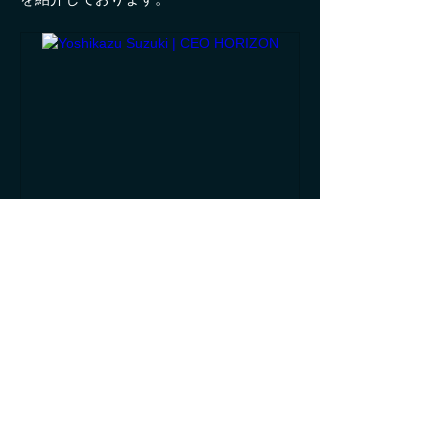
time-ceohorizon.com
Yoshikazu Suzuki | CEO
HORIZON
Previous
Next